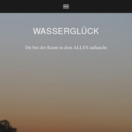
WASSERGLÜCK
Du bist der Raum in dem ALLES auftaucht
ARCHIVES
Keine Archive zum Anzeigen.
CATEGORIES